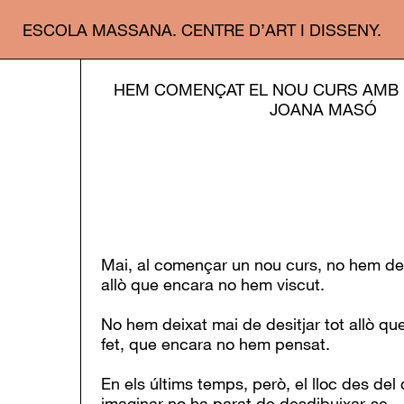
ESCOLA MASSANA. CENTRE D’ART I DISSENY.
HEM COMENÇAT EL NOU CURS AMB 
JOANA MASÓ
Mai, al començar un nou curs, no hem deix
allò que encara no hem viscut.
No hem deixat mai de desitjar tot allò q
fet, que encara no hem pensat.
En els últims temps, però, el lloc des del q
imaginar no ha parat de desdibuixar-se.