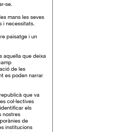
ar-se.
es mans les seves
s i necessitats.
tre paisatge i un
s aquella que deixa
 camp
ació de les
ent es poden narrar
 republicà que va
es col·lectives
dentificar els
s nostres
mporànies de
s institucions