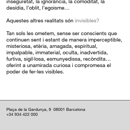
inseguretat, la ignorància, la comoditat, la
desídia, l’oblit, l’egoisme…
Aquestes altres realitats són
invisibles?
Tan sols les ometem, sense ser conscients que
continuen sent i estant de manera imperceptible,
misteriosa, etèria, amagada, espiritual,
impalpable, immaterial, oculta, inadvertida,
furtiva, sigil·losa, esmunyedissa, recòndita…
oferint a una
mirada curiosa i compromesa el
poder de fer-les visibles.
Plaça de la Gardunya, 9 08001 Barcelona
+34 934 422 000