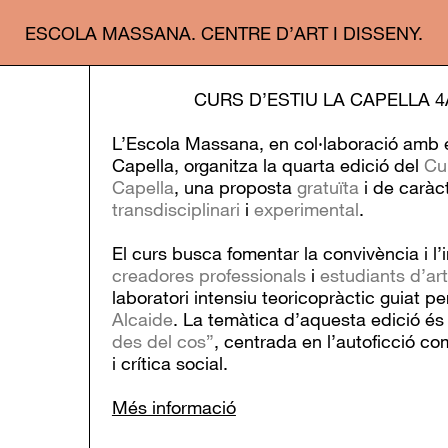
ESCOLA MASSANA. CENTRE D’ART I DISSENY.
CURS D’ESTIU LA CAPELLA 4
L’Escola Massana, en col·laboració amb e
Capella, organitza la quarta edició del
Cu
Capella
, una proposta
gratuïta
i de caràc
transdisciplinari
i
experimental
.
El curs busca fomentar la convivència i l’
creadores professionals
i
estudiants d’art
laboratori intensiu teoricopràctic guiat per
Alcaide
. La temàtica d’aquesta edició é
des del cos”
, centrada en l’autoficció co
i crítica social.
Més informació