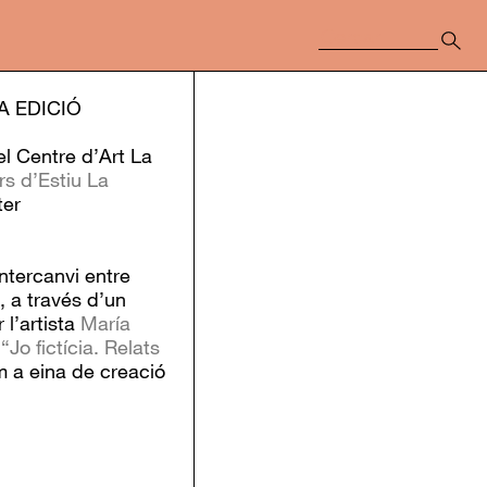
A EDICIÓ
l Centre d’Art La
rs d’Estiu La
ter
intercanvi entre
, a través d’un
 l’artista
María
s
“Jo fictícia. Relats
m a eina de creació