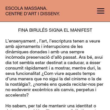
ESCOLA MASSANA.
CENTRE D’ART I DISSENY.
FINA BIRULÉS SIGNA EL MANIFEST
L’ensenyament , l’art, l’escriptura tenen a veure
amb ajornaments i interrupcions de les
dinàmiques donades i amb una sempre
incòmoda preservació d’allò passat. Ara bé, avui
dia tot sembla estar destinat a caducar, a ésser
consumit ràpidament i a mostrar, mentre duri, la
seva funcionalitat ¿Com viure aquests temps
d’una manera que no sigui la del cinisme o la de
la nostàlgia?, ¿només ens queda reciclar-nos per
no esdevenir excèntrics als canvis, perpetus i
accelerats?
Ho sabem, per tal de mantenir una identitat o