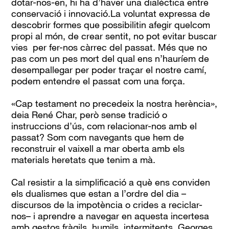
dotar-nos-en, hi ha d’haver una dialèctica entre
conservació i innovació.La voluntat expressa de
descobrir formes que possibilitin afegir quelcom
propi al món, de crear sentit, no pot evitar buscar
vies per
fer-nos càrrec
del passat. Més que no
pas com un pes mort del qual ens n’hauríem de
desempallegar per poder traçar el nostre camí,
podem entendre el passat com una força.
«Cap testament no precedeix la nostra herència»,
deia René Char, però sense tradició o
instruccions d’ús, com relacionar-nos amb el
passat? Som com navegants que hem de
reconstruir el vaixell a mar oberta amb els
materials heretats que tenim a mà.
Cal resistir a la simplificació a què ens conviden
els dualismes que estan a l’ordre del dia –
discursos de la impotència o crides a reciclar-
nos­– i aprendre a navegar en aquesta incertesa
amb gestos fràgils, humils, intermitents. Georges